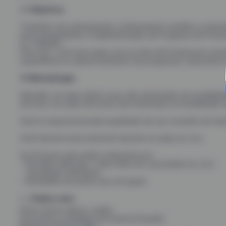
🎯
Objetivos
Transferir aos participantes conhecimento científico e meto
para planejamento e implementação de Programa de Promo
no Trabalho.
Para isso, você terá aulas com um time de Professores re
experiência no desenvolvimento de programas corporativo
🤓
Metodologia
Atenção: as aulas deste curso são ministradas em modalida
síncrona. As aulas síncronas são ministrada na modalidade o
Você é responsável pela qualidade de sua conexão de inte
Você deverá estar presente durante as aulas ao vivo
As 35 horas-aula serão compostas por:
- Pré-Work (liberado 7 dias antes do curso)Aulas ao vivo-
- Atividades individuais
- Atividades em pares e/ou em grupo
👉
Público alvo
Entre nossos alunos, estão:
Executivos e Analistas de Gente & Gestão