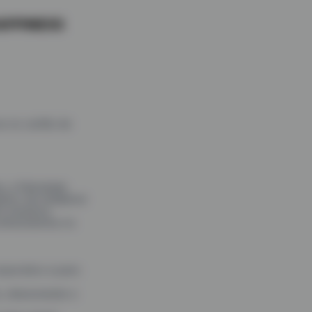
APPINESS
os no cartão de
, a Felicidade
ivo de multiplicar
rs humanos.
conhecimentos no
orporativo e para
, relacionando a