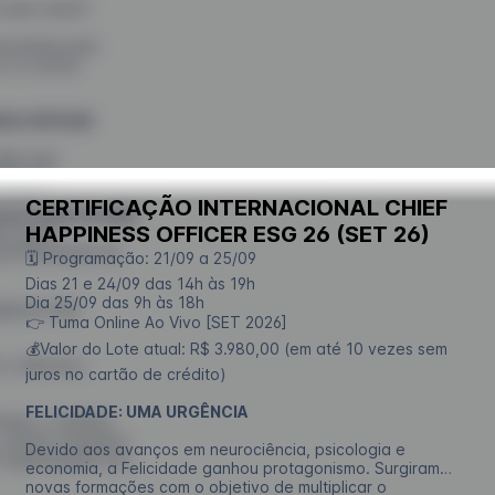
o bem-estar?
ncelada pelo
s e a outras
ESS OFFICER
além das
atégica.
CERTIFICAÇÃO INTERNACIONAL CHIEF
ora Carla Furtado
HAPPINESS OFFICER ESG 26 (SET 26)
co para
da Felicidade de
🗓️ Programação: 21/09 a 25/09
Dias 21 e 24/09 das 14h às 19h
Dia 25/09 das 9h às 18h
algumas das
👉 Tuma Online Ao Vivo [SET 2026]
💰Valor do Lote atual: R$ 3.980,00 (em até 10 vezes sem
HO, a Woohoo
juros no cartão de crédito)
FELICIDADE: UMA URGÊNCIA
ntado o caminho
, sendo a primeira
Devido aos avanços em neurociência, psicologia e
0 organizações em
economia, a Felicidade ganhou protagonismo. Surgiram
novas formações com o objetivo de multiplicar o