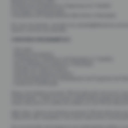
Business Partners (RH)
Profissionais de Medicina e Segurança do Trabalho
Psicólogos Organizacionais
Consultores em Saúde Mental, Bem-Estar e Felicidade
Em caso de dúvida, consulte-nos: jenyfer@feliciencia.com.b
apoiar você em sua decisão.
CONTEÚDO PROGRAMÁTICO
- Pré-work
- Material Introdutório
- Fundamentos Científicos da Felicidade no Trabalho
- Novos Modelos Econômicos e Felicidade
- Imersão em Cultura Positiva
- Imersão em Liderança Positiva
- Instrumentalização em Planejamento de Programas de Fel
- Exame de Certificação
Alunos do Instituto possuem 10% de desconto em novos cur
certificações. Todas as nossas certificações podem parcel
vezes sem juros no cartão de crédito ou com 5% de descont
Além disso, alunos do Instituto possuem 10% de desconto em
(desconto não cumulativo com outros descontos e promoçõ
Se sua inscrição será paga por seu empregador público ou p