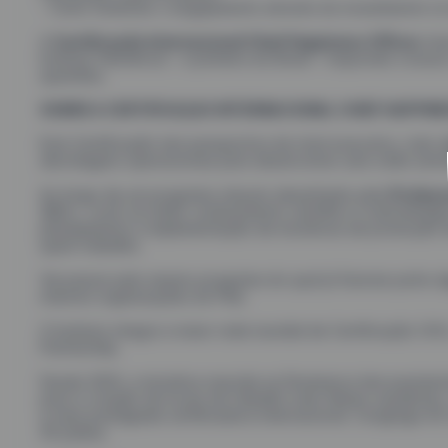
- Como fomentar o engajamento através do investimento n
A
Certificação Internacional Chief Happiness Officer
cha
Instituto Feliciência – a primeira do Brasil – responde a essa
questões.
SOBRE A CERTIFICAÇAO INTERNACIONAL CHIEF HAPPIN
Esta Certificação tem perspectiva de nível executivo, indo 
abordagens operacionais para desenvolver uma visão estr
Ao longo de um programa robusto desenhado pela
Profess
(MSc), você vai obter conhecimento científico e metodológi
planejamento e implementação de iniciativas de promoção 
quem trabalha.
Vai passar pelo mesmo programa do qual já fizeram parte 
maiores organizações do País.
O Instituto integra a maior rede mundial de Certificação C
Partnership.
Desde 2003, a iniciativa nascida na Dinamarca tem pavime
para a criação de locais de trabalho mais felizes saudáveis
e mais prestigiada certificadora internacional. Congrega 4
30 países.