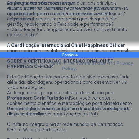
conhecimento acerca deste que é um dos principais
As perguntas são recorrentes:
drivers humanos. Contudo, persiste a lacuna sobre a
- Como trazer os resultados dos estudos para o contexto
aplicabilidade desses conhecimentos no ambiente
corporativo e para o centro das decisões estratégicas?
dologia validada
corporativo.
- Como estabelecer um programa que chegue à alta
ção da Felicidade
gestão, relacionando a Felicidade e performance?
- Como fomentar o engajamento através do investimento
nomados, com ampla
no bem-estar?
s de Felicidade.
A
Certificação Internacional Chief Happiness Officer
chancelada pelo Instituto Feliciência – a primeira do Brasil –
Continue
responde a essas e a outras questões.
de remota online
SOBRE A CERTIFICAÇAO INTERNACIONAL CHIEF
By proceeding, you agree to the
Terms of Use
and
Privacy
nline ao vivo
HAPPINESS OFFICER
Policy
.
rnet
Esta Certificação tem perspectiva de nível executivo, indo
além das abordagens operacionais para desenvolver uma
visão estratégica.
Ao longo de um programa robusto desenhado pela
Professora Carla Furtado
(MSc), você vai obter
conhecimento científico e metodológico para planejamento
e implementação de iniciativas de promoção da Felicidade
Vai passar pelo mesmo programa do qual já fizeram parte
de quem trabalha.
algumas das maiores organizações do País.
O Instituto integra a maior rede mundial de Certificação
CHO, a Woohoo Partnership.