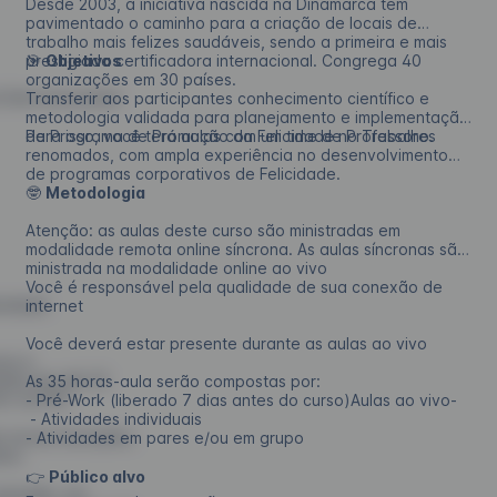
Desde 2003, a iniciativa nascida na Dinamarca tem
pavimentado o caminho para a criação de locais de
trabalho mais felizes saudáveis, sendo a primeira e mais
prestigiada certificadora internacional. Congrega 40
🎯
Objetivos
organizações em 30 países.
r.Será um prazer
Transferir aos participantes conhecimento científico e
metodologia validada para planejamento e implementação
de Programa de Promoção da Felicidade no Trabalho.
Para isso, você terá aulas com um time de Professores
renomados, com ampla experiência no desenvolvimento
de programas corporativos de Felicidade.
🤓
Metodologia
Atenção: as aulas deste curso são ministradas em
modalidade remota online síncrona. As aulas síncronas são
ministrada na modalidade online ao vivo
Você é responsável pela qualidade de sua conexão de
icidade
internet
Você deverá estar presente durante as aulas ao vivo
sos e
adas em até 10
As 35 horas-aula serão compostas por:
o via PIX.
- Pré-Work (liberado 7 dias antes do curso)Aulas ao vivo-
- Atividades individuais
 novas inscrições.
- Atividades em pares e/ou em grupo
es).
👉
Público alvo
rivado, via