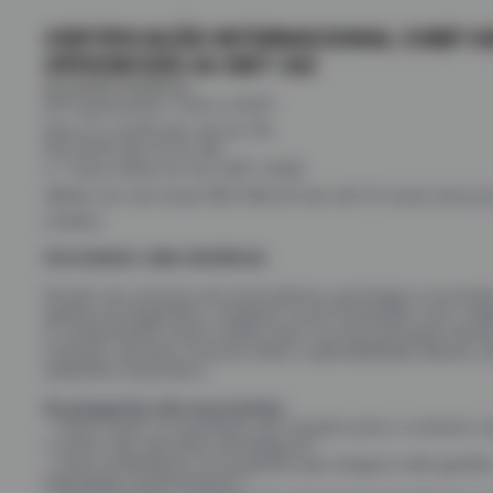
CERTIFICAÇÃO INTERNACIONAL CHIEF H
OFFICER ESG 26 (SET 26)
by Instituto Feliciência
🗓️ Programação: 21/09 a 25/09
Dias 21 e 24/09 das 14h às 19h
Dia 25/09 das 9h às 18h
👉 Tuma Online Ao Vivo [SET 2026]
💰Valor do Lote atual: R$ 3.980,00 (em até 10 vezes sem jur
crédito)
FELICIDADE: UMA URGÊNCIA
Devido aos avanços em neurociência, psicologia e economia
ganhou protagonismo. Surgiram novas formações com o objet
o conhecimento acerca deste que é um dos principais drive
Contudo, persiste a lacuna sobre a aplicabilidade desses 
ambiente corporativo.
As perguntas são recorrentes:
- Como trazer os resultados dos estudos para o contexto c
o centro das decisões estratégicas?
- Como estabelecer um programa que chegue à alta gestão
Felicidade e performance?