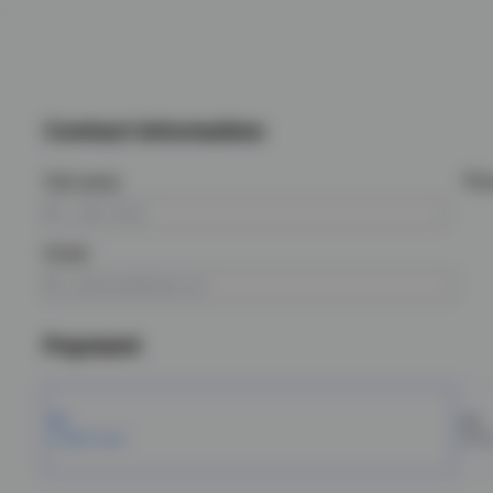
Contact information
Full name
Ph
Email
Payment
Credit Card
Bole