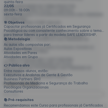
quinta-feira
22/05
3. PARA RESPONDER DE FORMA PRODUTIVA
09:00h - 18:00h
Na Teoria: O Cérebro Social e a Liderança
sexta-feira
Skill de Liderança: A Consciência Emocional como Habilidade
de Segurança
🎯 Objetivos
Hands On: Modelo SCARF Aplicado
Capacitar profissionais já Certificados em Segurança
Psicológica ou com consistente conhecimento sobre o tema
4. PARA DESESTIGMATIZAR A FALHA
para treinar líderes a partir do modelo SAFE LEADERSHIP.
Na Teoria: O Que É e O Que Não É Falha Humana
📚 Metodologia
Skill de Liderança: A Resiliência como Habilidade de
Segurança
As aulas são compostas por:
Hands On: Antes Que as Falhas Aconteçam, Durante as
Aulas Expositivas
Disrupções, Após as Falhas
Atividades em Pares
Atividades em Grupo
5. PARA POTENCIALIZAR O QUE FUNCIONA
Na Teoria: Liderança Baseada nas Forças
👉 Público alvo
Skill de Liderança: A Positividade como Habilidade de
Entre nossos alunos, estão:
Segurança
Executivos e Analistas de Gente & Gestão
Hands On: Ritos de Liderança Positiva
Business Partners (RH)
Profissionais de Medicina e Segurança do Trabalho
Contact information
Psicólogos Organizacionais
Consultores
📚 Pré-requisitos
Recomendamos este Curso para profissionais já Certificados