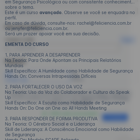
em Segurança Psicológica ou com consistente conhecimento
sobre o tema.
Este é um curso
avançado
. Observe se você se enquadra no
perfil.
Em caso de dúvida, consulte-nos: rachel@feliciencia.com.br
Discount coupon
ou jenyfer@feliciencia.com.br.
Será um prazer apoiar você em sua decisão.
Coupon code
Apply
EMENTA DO CURSO
1. PARA APRENDER A DESAPRENDER
Na Teoria: Para Onde Apontam os Principais Relatórios
Payment
Mundiais
Skill Específico: A Humildade como Habilidade de Segurança
Hands On: Conversas Intrapessoais Difíceis
Credit Card
Boleto
2. PARA FORTALECER O USO DA VOZ
Na Teoria: Uso da Voz do Colaborador e Cultura do Speak
EngagED is processing the purchase of
Instituto Feliciência
,
Up
by proceeding you agree to the
Terms of Use
,
Privacy
Skill Específico: A Escuta como Habilidade de Segurança
policies and
Cookies
.
Hands On: Do One on One ao All Hands Meeting
100% safe environment
Continue
3. PARA RESPONDER DE FORMA PRODUTIVA
Powered by
EngagED
Na Teoria: O Cérebro Social e a Liderança
Skill de Liderança: A Consciência Emocional como Habilidade
de Segurança
Hands On: Modelo SCARF Aplicado