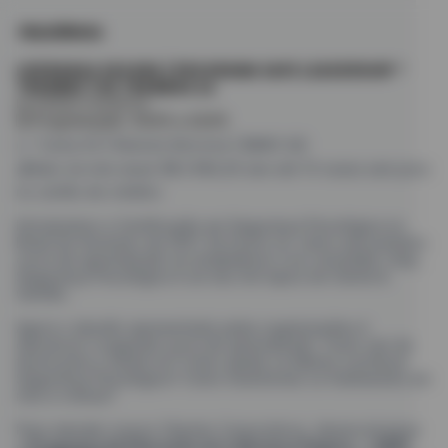
LIDERANÇA SEGURA | PROGRAMA SAFE LEADERSHIP *
TRAINING THE TRAINERS 26
by Instituto Feliciência
🗓️ Programação: 20/05 a 22/05
👉 Turma 05 | Remota Síncrona | [MAIO 26]
💰Valor do lote atual: R$ 3.980,00 (em até 10 vezes sem juros
no cartão de crédito)
Introduzimos a Certificação em Segurança Psicológica no
Brasil em fevereiro de 2021. De lá pra cá, vimos uma primeira
curva de aprendizado se estabelecer e se consolidar. Hoje,
Segurança Psicológica é um dos
hot topics
em Gente &
Gestão.
Agora o desafio apresentado pelas organizações é
alavancar a segunda curva de aprendizado. Como sair da
teoria para o
hands on
? Como ajudar os líderes a praticar
Segurança Psicológica? Como transformar os frameworks em
ritos e rotinas?
Para atender nossos Clientes Corporativos, desenvolvemos
o
Programa de Educação em Liderança Segura
, o
SAFE