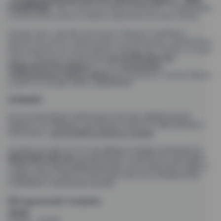
LEADERSHIP
. São 5 eixos de desenvolvimento, 5 habilidades
e muita prática para os líderes aplicarem em suas rotinas.
Cientes que o desafio de nossos Clientes é também o
desafio de outras organizações e profissionais, realizaremos
pela segunda vez um programa
Training the Trainers
, no qual
vamos capacitar profissionais
já Certificados em
Segurança Psicológica
ou com
consistente
conhecimento sobre o tema
para preparar e treinar líderes
a partir do modelo
SAFE LEADERSHIP
.
ATENÇÃO
SE SUA INSCRIÇÃO SERÁ PAGA POR SEU EMPREGADOR
PÚBLICO OU PRIVADO, ENTRE EM CONTATO PARA INICIAR O
PROCESSO:
JENYFER@FELICIÊNCIA.COM.BR
.
ALUNOS DO INSTITUTO FELICIÊNCIA PODEM USUFRUIR DO
DESCONTO DE 10%
NA INSCRIÇÃO A PARTIR DO SEGUNDO
CURSO QUE DESEJAREM REALIZAR. ESTE DESCONTO NÃO É
CUMULATIVO COM OUTROS DESCONTOS E PROMOÇÕES.
CONVERSE COM NOSSA EQUIPE.
🗓️ Programação Completa
20/05
09:00h - 18:00h